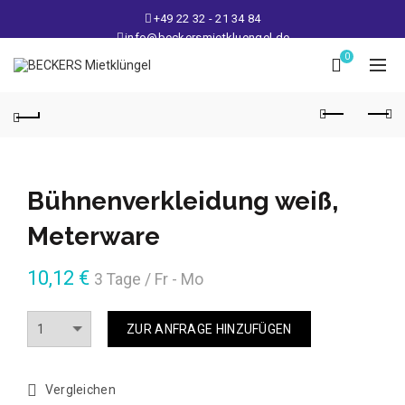
+49 22 32 - 21 34 84
info@beckersmietkluengel.de
Lager: Gutenbergstraße 1 - 50389 Wesseling
0
Mo - Fr: 9 – 17 Uhr, Sa: 9 – 12 Uhr
Bühnenverkleidung weiß,
Meterware
10,12
€
3 Tage / Fr - Mo
Anzahl
ZUR ANFRAGE HINZUFÜGEN
Vergleichen