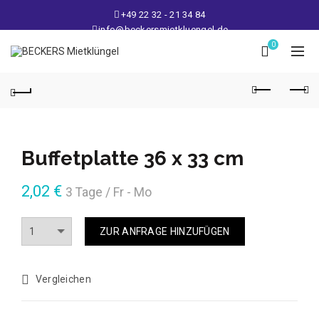
+49 22 32 - 21 34 84
info@beckersmietkluengel.de
Lager: Gutenbergstraße 1 - 50389 Wesseling
0
Mo - Fr: 9 – 17 Uhr, Sa: 9 – 12 Uhr
Buffetplatte 36 x 33 cm
2,02
€
3 Tage / Fr - Mo
Anzahl
ZUR ANFRAGE HINZUFÜGEN
Vergleichen