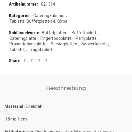
Artikelnummer:
021314
Kategorien:
Cateringzubehör
,
Tabletts, Buffetplatten & Körbe
Schlüsselworte:
Buffetplatten
,
Buffettablett
,
Cateringplatte
,
Fingerfoodplatte
,
Partyplatte
,
Präsentationsplatte
,
Servierplatten
,
Serviertablett
,
Tabletts
,
Tragetablett
Share
Beschreibung
Marterial:
Edelstahl
Höhe:
1 cm
Artikel mieten:
Die Reinigung ist im Mietpreis für unsere