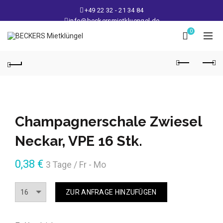
+49 22 32 - 21 34 84
info@beckersmietkluengel.de
Lager: Gutenbergstraße 1 - 50389 Wesseling
0
Mo - Fr: 9 – 17 Uhr, Sa: 9 – 12 Uhr
Champagnerschale Zwiesel
Neckar, VPE 16 Stk.
0,38
€
3 Tage / Fr - Mo
Anzahl
ZUR ANFRAGE HINZUFÜGEN