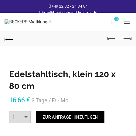
+49 22 32 - 21 34 84
info@beckersmietkluengel.de
Lager: Gutenbergstraße 1 - 50389 Wesseling
0
Mo - Fr: 9 – 17 Uhr, Sa: 9 – 12 Uhr
Edelstahltisch, klein 120 x
80 cm
16,66
€
3 Tage / Fr - Mo
Anzahl
ZUR ANFRAGE HINZUFÜGEN