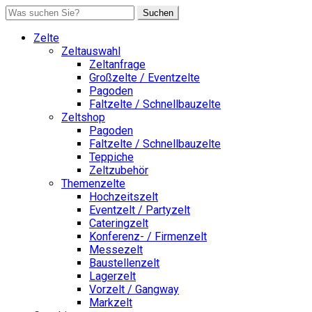
Suchen
Zelte
Zeltauswahl
Zeltanfrage
Großzelte / Eventzelte
Pagoden
Faltzelte / Schnellbauzelte
Zeltshop
Pagoden
Faltzelte / Schnellbauzelte
Teppiche
Zeltzubehör
Themenzelte
Hochzeitszelt
Eventzelt / Partyzelt
Cateringzelt
Konferenz- / Firmenzelt
Messezelt
Baustellenzelt
Lagerzelt
Vorzelt / Gangway
Markzelt