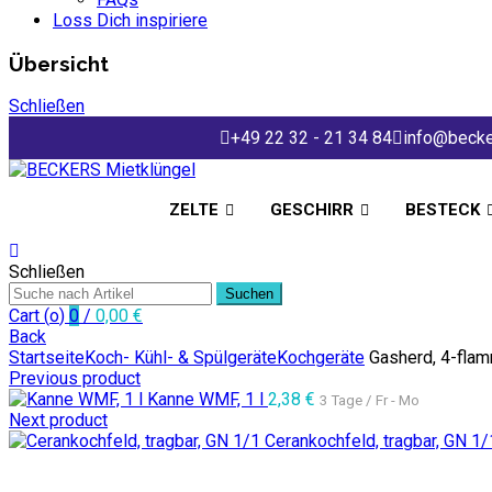
Loss Dich inspiriere
Übersicht
Schließen
+49 22 32 - 21 34 84
info@becke
ZELTE
GESCHIRR
BESTECK
Schließen
Suchen
Cart (
o
)
0
/
0,00
€
Back
Startseite
Koch- Kühl- & Spülgeräte
Kochgeräte
Gasherd, 4-flam
Previous product
Kanne WMF, 1 l
2,38
€
3 Tage / Fr - Mo
Next product
Cerankochfeld, tragbar, GN 1