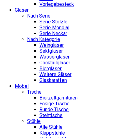
Vorlegebesteck
Gläser
Nach Serie
Serie Stölzle
Serie Mondial
Serie Neckar
Nach Kategorie
Weingläser
Sektgläser
Wassergläser
Cocktailgläser
Biergläser
Weitere Gläser
Glaskaraffen
Möbel
Tische
Bierzeltgarnituren
Eckige Tische
Runde Tische
Stehtische
Stühle
Alle Stühle
Klappstühle