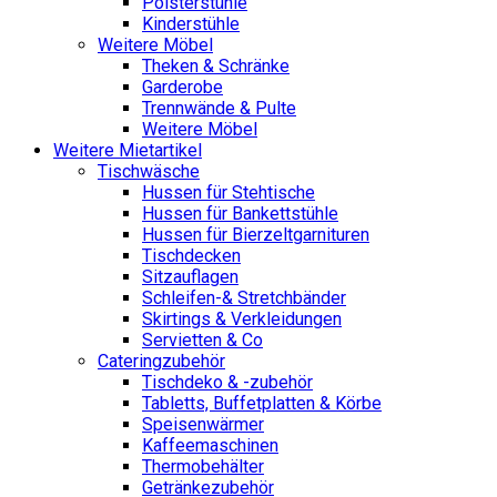
Polsterstühle
Kinderstühle
Weitere Möbel
Theken & Schränke
Garderobe
Trennwände & Pulte
Weitere Möbel
Weitere Mietartikel
Tischwäsche
Hussen für Stehtische
Hussen für Bankettstühle
Hussen für Bierzeltgarnituren
Tischdecken
Sitzauflagen
Schleifen-& Stretchbänder
Skirtings & Verkleidungen
Servietten & Co
Cateringzubehör
Tischdeko & -zubehör
Tabletts, Buffetplatten & Körbe
Speisenwärmer
Kaffeemaschinen
Thermobehälter
Getränkezubehör