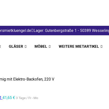
rsmietkluengel.de
Lager: Gutenbergstraße 1 - 50389 Wesselin
GLÄSER
MÖBEL
WEITERE MIETARTIKEL
mig mit Elektro-Backofen, 220 V
/1
41,65
€
3 Tage / Fr - Mo