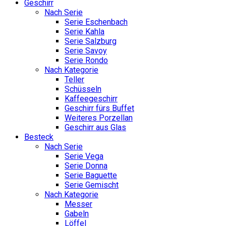
Geschirr
Nach Serie
Serie Eschenbach
Serie Kahla
Serie Salzburg
Serie Savoy
Serie Rondo
Nach Kategorie
Teller
Schüsseln
Kaffeegeschirr
Geschirr fürs Buffet
Weiteres Porzellan
Geschirr aus Glas
Besteck
Nach Serie
Serie Vega
Serie Donna
Serie Baguette
Serie Gemischt
Nach Kategorie
Messer
Gabeln
Löffel