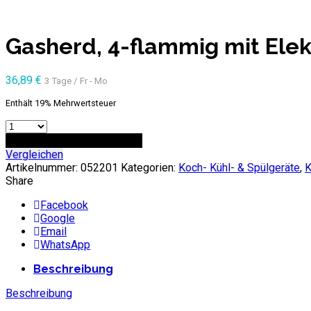
Gasherd, 4-flammig mit Elek
36,89
€
3 Tage / Fr - Mo
Enthält 19% Mehrwertsteuer
Anzahl
ZUR ANFRAGE HINZUFÜGEN
Vergleichen
Artikelnummer:
052201
Kategorien:
Koch- Kühl- & Spülgeräte
,
K
Share
Facebook
Google
Email
WhatsApp
Beschreibung
Beschreibung