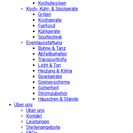
Kochutesilien
Koch- Kühl- & Spülgeräte
Grillen
Kochgeräte
Funfood
Kühlgeräte
Spültechnik
Eventausstattung
Bühne & Tanz
Abfallbehälter
Transporthilfe
Licht & Ton
Heizung & Klima
Spielgeräte
Sonnenschirme
Sicherheit
Stromzubehör
Häuschen & Stände
Über uns
Über uns
Kontakt
Leistungen
Stellenangebote
FAQs