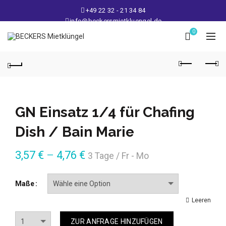
+49 22 32 - 21 34 84
info@beckersmietkluengel.de
Lager: Gutenbergstraße 1 - 50389 Wesseling
0
Mo - Fr: 9 – 17 Uhr, Sa: 9 – 12 Uhr
GN Einsatz 1/4 für Chafing
Dish / Bain Marie
3,57
€
–
4,76
€
3 Tage / Fr - Mo
Maße
Leeren
Anzahl
ZUR ANFRAGE HINZUFÜGEN