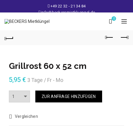
+49 22 32 - 21 34 84
info@beckersmietkluengel.de
Lager: Gutenbergstraße 1 - 50389 Wesseling
0
Mo - Fr: 9 – 17 Uhr, Sa: 9 – 12 Uhr
Grillrost 60 x 52 cm
5,95
€
3 Tage / Fr - Mo
Anzahl
ZUR ANFRAGE HINZUFÜGEN
Vergleichen