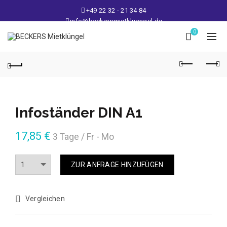
+49 22 32 - 21 34 84
info@beckersmietkluengel.de
Lager: Gutenbergstraße 1 - 50389 Wesseling
0
Mo - Fr: 9 – 17 Uhr, Sa: 9 – 12 Uhr
Infoständer DIN A1
17,85
€
3 Tage / Fr - Mo
Anzahl
ZUR ANFRAGE HINZUFÜGEN
Vergleichen