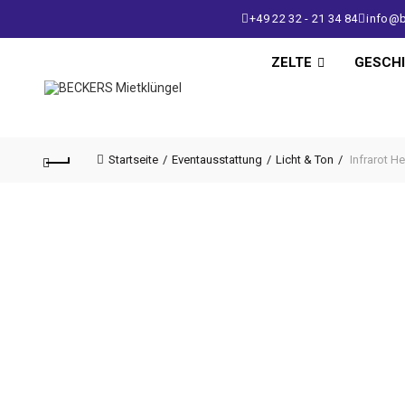
+49 22 32 - 21 34 84
info@b
ZELTE
GESCH
Startseite
Eventausstattung
Licht & Ton
Infrarot H