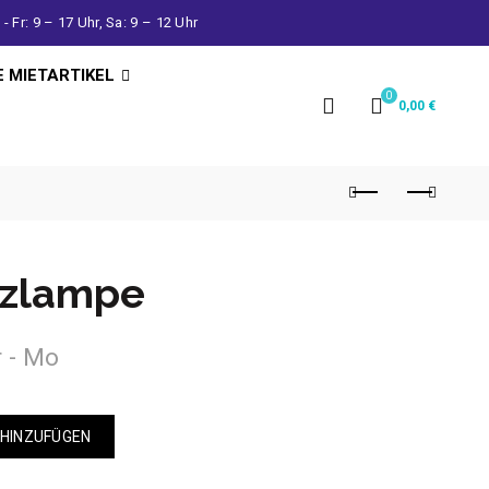
- Fr: 9 – 17 Uhr, Sa: 9 – 12 Uhr
E MIETARTIKEL
0
0,00
€
izlampe
r - Mo
 HINZUFÜGEN