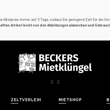
 Mietpreis immer auf 3 Tage, sodass Sie genügend Zeit für die Vorb
stellten Artikel leicht von den Abbildungen abweichen und Gebra
ZELTVERLEIH
MIETSHOP
B