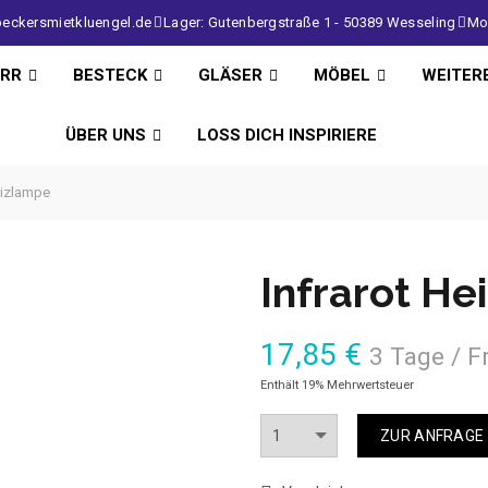
eckersmietkluengel.de
Lager: Gutenbergstraße 1 - 50389 Wesseling
Mo 
IRR
BESTECK
GLÄSER
MÖBEL
WEITER
ÜBER UNS
LOSS DICH INSPIRIERE
eizlampe
Infrarot He
17,85
€
3 Tage / F
Enthält 19% Mehrwertsteuer
Anzahl
ZUR ANFRAGE