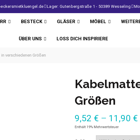
eckersmietkluengel.de
Lager: Gutenbergstraße 1 - 50389 Wesseling
Mo 
IRR
BESTECK
GLÄSER
MÖBEL
WEITER
ÜBER UNS
LOSS DICH INSPIRIERE
 in verschiedenen Größen
Kabelmatte
Größen
9,52
€
–
11,90
€
Enthält 19% Mehrwertsteuer