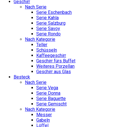
Geschirr
Nach Serie
Serie Eschenbach
Serie Kahla
Serie Salzburg
Serie Savoy
Serie Rondo
Nach Kategorie
Teller
Schüsseln
Kaffeegeschirr
Geschirr fürs Buffet
Weiteres Porzellan
Geschirr aus Glas
Besteck
Nach Serie
Serie Vega
Serie Donna
Serie Baguette
Serie Gemischt
Nach Kategorie
Messer
Gabeln
Löffel