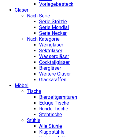
Vorlegebesteck
Gläser
Nach Serie
Serie Stölzle
Serie Mondial
Serie Neckar
Nach Kategorie
Weingläser
Sektgläser
Wassergläser
Cocktailgläser
Biergläser
Weitere Gläser
Glaskaraffen
Möbel
Tische
Bierzeltgarnituren
Eckige Tische
Runde Tische
Stehtische
Stühle
Alle Stühle
Klappstühle