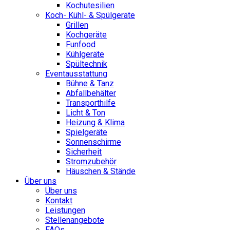
Kochutesilien
Koch- Kühl- & Spülgeräte
Grillen
Kochgeräte
Funfood
Kühlgeräte
Spültechnik
Eventausstattung
Bühne & Tanz
Abfallbehälter
Transporthilfe
Licht & Ton
Heizung & Klima
Spielgeräte
Sonnenschirme
Sicherheit
Stromzubehör
Häuschen & Stände
Über uns
Über uns
Kontakt
Leistungen
Stellenangebote
FAQs