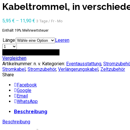
Kabeltrommel, in verschied
5,95
€
–
11,90
€
3 Tage / Fr - Mo
Enthält 19% Mehrwertsteuer
Länge
Leeren
Anzahl
ZUR ANFRAGE HINZUFÜGEN
Vergleichen
Artikelnummer:
n. v.
Kategorien:
Eventausstattung
,
Stromzubehö
Stromkabel
,
Stromzubehör
,
Verlängerungskabel
,
Zeltzubehör
Share
Facebook
Google
Email
WhatsApp
Beschreibung
Beschreibung