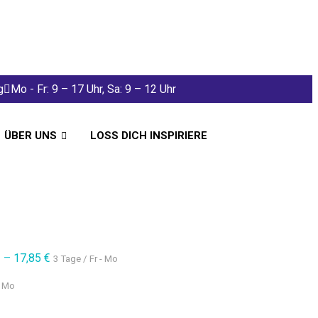
g
Mo - Fr: 9 – 17 Uhr, Sa: 9 – 12 Uhr
ÜBER UNS
LOSS DICH INSPIRIERE
€
–
17,85
€
3 Tage / Fr - Mo
- Mo