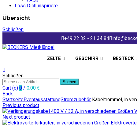
Loss Dich inspiriere
Übersicht
Schließen
+49 22 32 - 21 34 84
info@becke
ZELTE
GESCHIRR
BESTECK
Schließen
Suchen
Cart (
o
)
0
/
0,00
€
Back
Startseite
Eventausstattung
Stromzubehör
Kabeltrommel, in ve
Previous product
V
Next product
Elektrovert