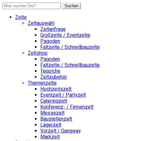
Suchen
Zelte
Zeltauswahl
Zeltanfrage
Großzelte / Eventzelte
Pagoden
Faltzelte / Schnellbauzelte
Zeltshop
Pagoden
Faltzelte / Schnellbauzelte
Teppiche
Zeltzubehör
Themenzelte
Hochzeitszelt
Eventzelt / Partyzelt
Cateringzelt
Konferenz- / Firmenzelt
Messezelt
Baustellenzelt
Lagerzelt
Vorzelt / Gangway
Markzelt