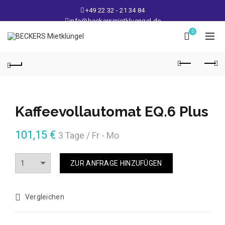
+49 22 32 - 21 34 84
info@beckersmietkluengel.de
Lager: Gutenbergstraße 1 - 50389 Wesseling
0
Mo - Fr: 9 – 17 Uhr, Sa: 9 – 12 Uhr
Kaffeevollautomat EQ.6 Plus
101,15
€
3 Tage / Fr - Mo
Anzahl
ZUR ANFRAGE HINZUFÜGEN
Vergleichen