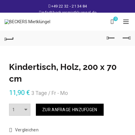
+49 22 32 - 21 34 84
info@beckersmietkluengel.de
Lager: Gutenbergstraße 1 - 50389 Wesseling
0
Mo - Fr: 9 – 17 Uhr, Sa: 9 – 12 Uhr
Kindertisch, Holz, 200 x 70
cm
11,90
€
3 Tage / Fr - Mo
Anzahl
ZUR ANFRAGE HINZUFÜGEN
Vergleichen