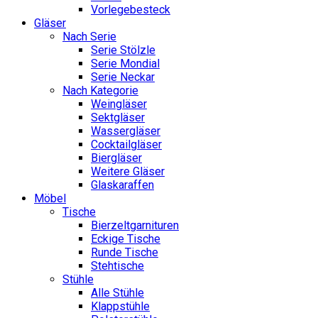
Vorlegebesteck
Gläser
Nach Serie
Serie Stölzle
Serie Mondial
Serie Neckar
Nach Kategorie
Weingläser
Sektgläser
Wassergläser
Cocktailgläser
Biergläser
Weitere Gläser
Glaskaraffen
Möbel
Tische
Bierzeltgarnituren
Eckige Tische
Runde Tische
Stehtische
Stühle
Alle Stühle
Klappstühle