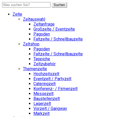
Suchen
Zelte
Zeltauswahl
Zeltanfrage
Großzelte / Eventzelte
Pagoden
Faltzelte / Schnellbauzelte
Zeltshop
Pagoden
Faltzelte / Schnellbauzelte
Teppiche
Zeltzubehör
Themenzelte
Hochzeitszelt
Eventzelt / Partyzelt
Cateringzelt
Konferenz- / Firmenzelt
Messezelt
Baustellenzelt
Lagerzelt
Vorzelt / Gangway
Markzelt