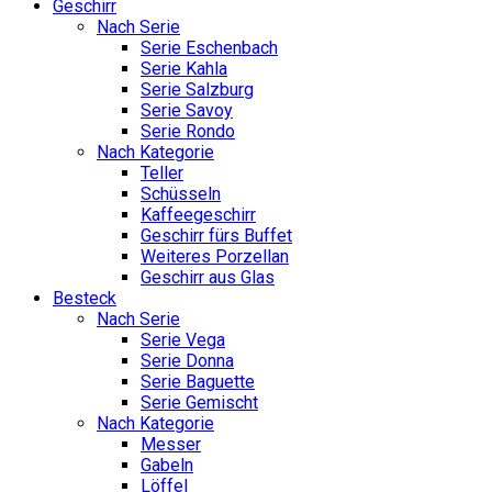
Geschirr
Nach Serie
Serie Eschenbach
Serie Kahla
Serie Salzburg
Serie Savoy
Serie Rondo
Nach Kategorie
Teller
Schüsseln
Kaffeegeschirr
Geschirr fürs Buffet
Weiteres Porzellan
Geschirr aus Glas
Besteck
Nach Serie
Serie Vega
Serie Donna
Serie Baguette
Serie Gemischt
Nach Kategorie
Messer
Gabeln
Löffel