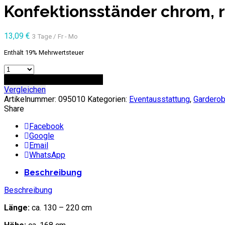
Konfektionsständer chrom, ro
13,09
€
3 Tage / Fr - Mo
Enthält 19% Mehrwertsteuer
Anzahl
ZUR ANFRAGE HINZUFÜGEN
Vergleichen
Artikelnummer:
095010
Kategorien:
Eventausstattung
,
Gardero
Share
Facebook
Google
Email
WhatsApp
Beschreibung
Beschreibung
Länge:
ca. 130 – 220 cm