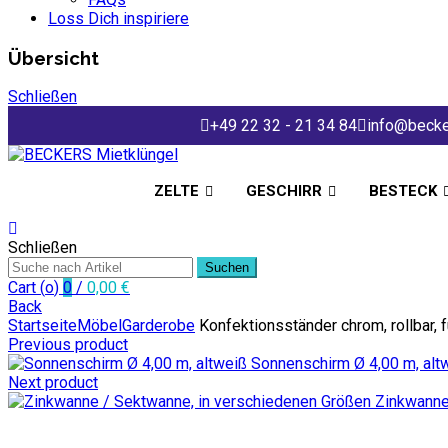
Loss Dich inspiriere
Übersicht
Schließen
+49 22 32 - 21 34 84
info@becke
ZELTE
GESCHIRR
BESTECK
Schließen
Suchen
Cart (
o
)
0
/
0,00
€
Back
Startseite
Möbel
Garderobe
Konfektionsständer chrom, rollbar, 
Previous product
Sonnenschirm Ø 4,00 m, alt
Next product
Zinkwanne