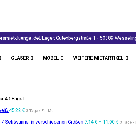
rsmietkluengel.de
Lager: Gutenbergstraße 1 - 50389 Wesselin
GLÄSER
MÖBEL
WEITERE MIETARTIKEL
für 40 Bügel
weiß
45,22
€
3 Tage / Fr - Mo
 / Sektwanne, in verschiedenen Größen
7,14
€
–
11,90
€
3 Tage / 