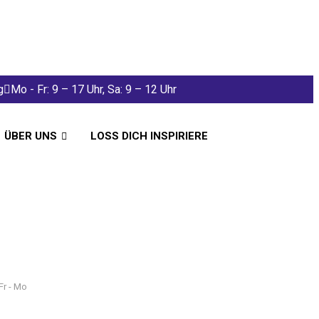
g
Mo - Fr: 9 – 17 Uhr, Sa: 9 – 12 Uhr
ÜBER UNS
LOSS DICH INSPIRIERE
Fr - Mo