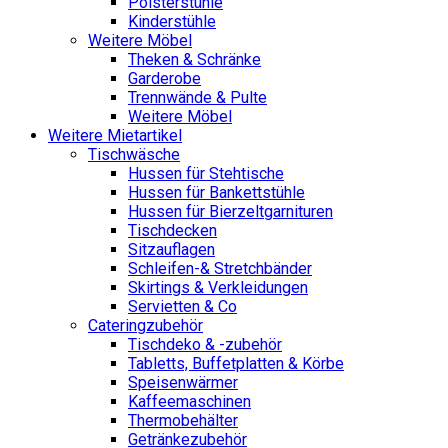
Polsterstühle
Kinderstühle
Weitere Möbel
Theken & Schränke
Garderobe
Trennwände & Pulte
Weitere Möbel
Weitere Mietartikel
Tischwäsche
Hussen für Stehtische
Hussen für Bankettstühle
Hussen für Bierzeltgarnituren
Tischdecken
Sitzauflagen
Schleifen-& Stretchbänder
Skirtings & Verkleidungen
Servietten & Co
Cateringzubehör
Tischdeko & -zubehör
Tabletts, Buffetplatten & Körbe
Speisenwärmer
Kaffeemaschinen
Thermobehälter
Getränkezubehör