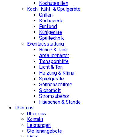
Kochutesilien
Koch- Kühl- & Spülgeräte
Grillen
Kochgeräte
Funfood
Kühlgeräte
Spültechnik
Eventausstattung
Bühne & Tanz
Abfallbehälter
Transporthilfe
Licht & Ton
Heizung & Klima
Spielgeräte
Sonnenschirme
Sicherheit
Stromzubehör
Häuschen & Stände
Über uns
Über uns
Kontakt
Leistungen
Stellenangebote
FAQs