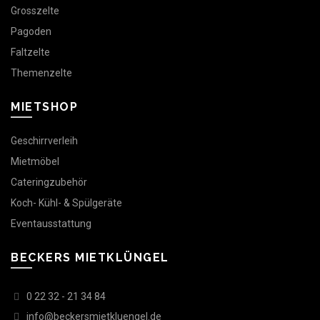
Grosszelte
Pagoden
Faltzelte
Themenzelte
MIETSHOP
Geschirrverleih
Mietmöbel
Cateringzubehör
Koch- Kühl- & Spülgeräte
Eventausstattung
BECKERS MIETKLÜNGEL
0 22 32 - 21 34 84
info@beckersmietkluengel.de