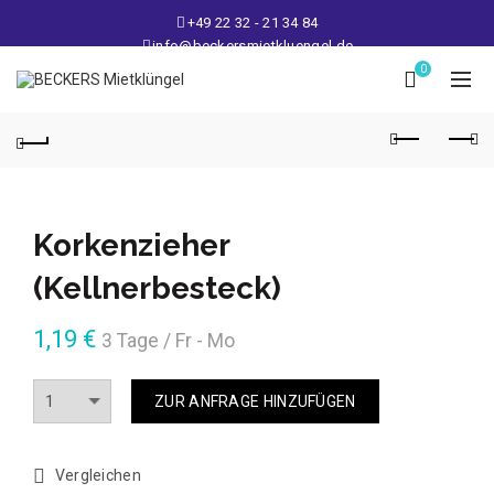
+49 22 32 - 21 34 84
info@beckersmietkluengel.de
Lager: Gutenbergstraße 1 - 50389 Wesseling
0
Mo - Fr: 9 – 17 Uhr, Sa: 9 – 12 Uhr
Korkenzieher
(Kellnerbesteck)
1,19
€
3 Tage / Fr - Mo
Anzahl
ZUR ANFRAGE HINZUFÜGEN
Vergleichen