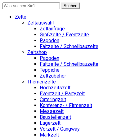
Suchen
Zelte
Zeltauswahl
Zeltanfrage
Großzelte / Eventzelte
Pagoden
Faltzelte / Schnellbauzelte
Zeltshop
Pagoden
Faltzelte / Schnellbauzelte
Teppiche
Zeltzubehör
Themenzelte
Hochzeitszelt
Eventzelt / Partyzelt
Cateringzelt
Konferenz- / Firmenzelt
Messezelt
Baustellenzelt
Lagerzelt
Vorzelt / Gangway
Markzelt