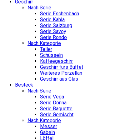
Geschirr
Nach Serie
Serie Eschenbach
Serie Kahla
Serie Salzburg
Serie Savoy
Serie Rondo
Nach Kategorie
Teller
Schüsseln
Kaffeegeschirr
Geschirr fürs Buffet
Weiteres Porzellan
Geschirr aus Glas
Besteck
Nach Serie
Serie Vega
Serie Donna
Serie Baguette
Serie Gemischt
Nach Kategorie
Messer
Gabeln
Löffel