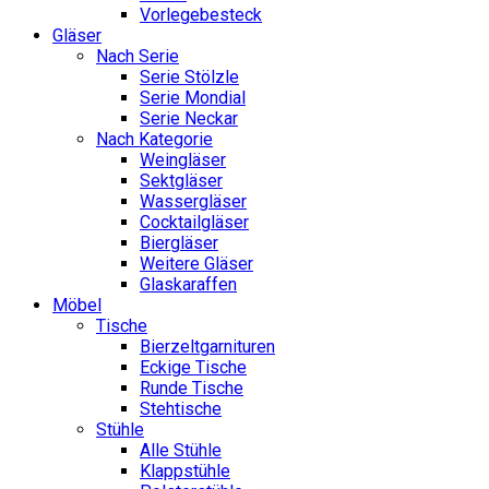
Vorlegebesteck
Gläser
Nach Serie
Serie Stölzle
Serie Mondial
Serie Neckar
Nach Kategorie
Weingläser
Sektgläser
Wassergläser
Cocktailgläser
Biergläser
Weitere Gläser
Glaskaraffen
Möbel
Tische
Bierzeltgarnituren
Eckige Tische
Runde Tische
Stehtische
Stühle
Alle Stühle
Klappstühle