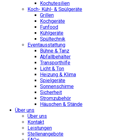
Kochutesilien
Koch- Kühl- & Spülgeräte
Grillen
Kochgeräte
Funfood
Kühlgeräte
Spültechnik
Eventausstattung
Bühne & Tanz
Abfallbehälter
Transporthilfe
Licht & Ton
Heizung & Klima
Spielgeräte
Sonnenschirme
Sicherheit
Stromzubehör
Häuschen & Stände
Über uns
Über uns
Kontakt
Leistungen
Stellenangebote
FAQs