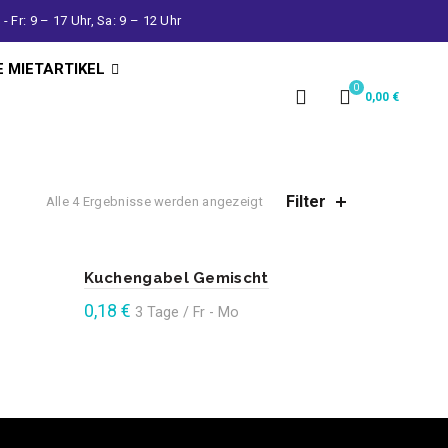
- Fr: 9 – 17 Uhr, Sa: 9 – 12 Uhr
E MIETARTIKEL
0
0,00
€
Filter
Alle 4 Ergebnisse werden angezeigt
Kuchengabel Gemischt
0,18
€
3 Tage / Fr - Mo
Enthält 19% Mehrwertsteuer
In den Warenkorb