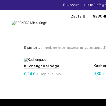
+49 22 32 - 21 34 84
info@b
ZELTE
GESCH
Startseite
Produkte verschlagwortet mit „Dessertgabel“
Kuche
Kuchengabel Vega
0,30
€
0,24
€
3 Tage / Fr - Mo
Enthält 1
Enthält 19% Mehrwertsteuer
In d
In den Warenkorb