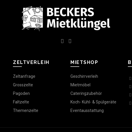
ZELTVERLEIH
MIETSHOP
B
Zeltanfrage
Geschirrverleih
Grosszelte
Mietmöbel
Pagoden
Cateringzubehör
Faltzelte
Koch- Kühl- & Spülgeräte
Themenzelte
Eventausstattung