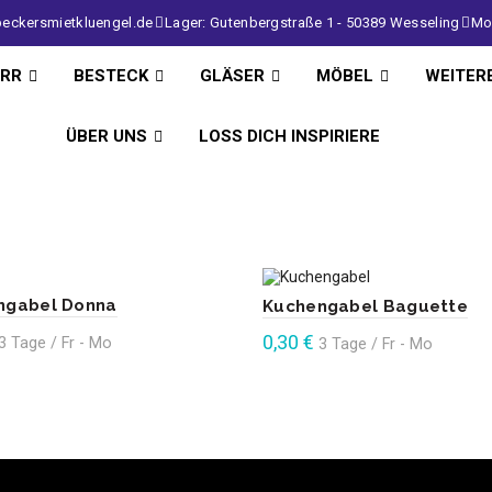
eckersmietkluengel.de
Lager: Gutenbergstraße 1 - 50389 Wesseling
Mo 
IRR
BESTECK
GLÄSER
MÖBEL
WEITER
ÜBER UNS
LOSS DICH INSPIRIERE
ngabel Donna
Kuchengabel Baguette
0,30
€
3 Tage / Fr - Mo
3 Tage / Fr - Mo
9% Mehrwertsteuer
Enthält 19% Mehrwertsteuer
en Warenkorb
In den Warenkorb