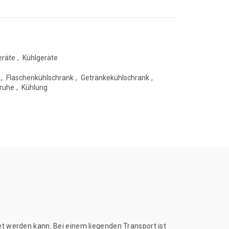
eräte
,
Kühlgeräte
,
Flaschenkühlschrank
,
Getränkekühlschrank
,
truhe
,
Kühlung
t werden kann. Bei einem liegenden Transport ist