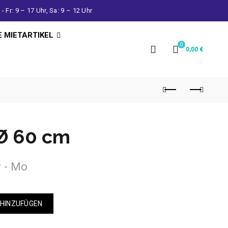
- Fr: 9 – 17 Uhr, Sa: 9 – 12 Uhr
E MIETARTIKEL
0
0,00
€
Ø 60 cm
r - Mo
 HINZUFÜGEN