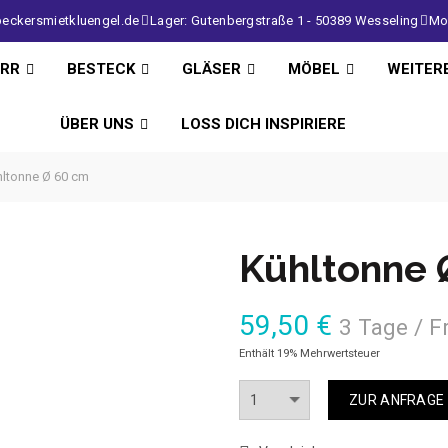
eckersmietkluengel.de
Lager: Gutenbergstraße 1 - 50389 Wesseling
Mo 
IRR
BESTECK
GLÄSER
MÖBEL
WEITER
ÜBER UNS
LOSS DICH INSPIRIERE
ltonne Ø 60 cm
Kühltonne 
59,50
€
3 Tage / F
Enthält 19% Mehrwertsteuer
Anzahl
ZUR ANFRAGE