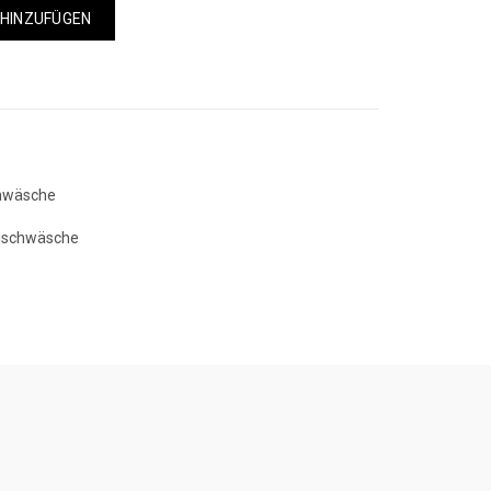
 HINZUFÜGEN
hwäsche
ischwäsche