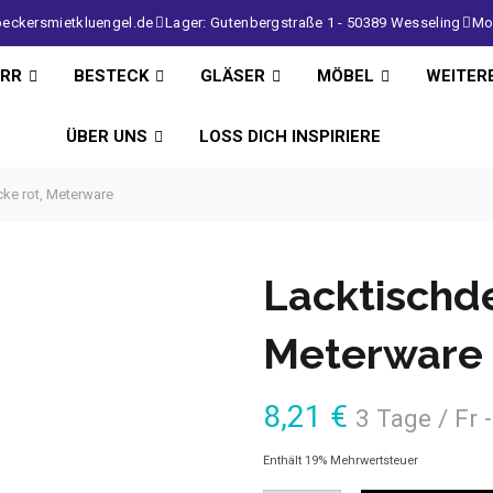
eckersmietkluengel.de
Lager: Gutenbergstraße 1 - 50389 Wesseling
Mo 
IRR
BESTECK
GLÄSER
MÖBEL
WEITER
ÜBER UNS
LOSS DICH INSPIRIERE
ke rot, Meterware
Lacktischde
Meterware
8,21
€
3 Tage / Fr 
Enthält 19% Mehrwertsteuer