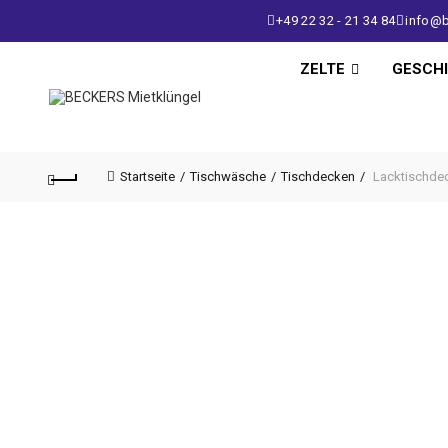
+49 22 32 - 21 34 84
info@b
ZELTE
GESCH
Startseite
Tischwäsche
Tischdecken
Lacktischdec