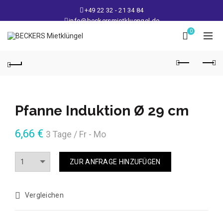
+49 22 32 - 21 34 84
info@beckersmietkluengel.de
Lager: Gutenbergstraße 1 - 50389 Wesseling
0
Mo - Fr: 9 – 17 Uhr, Sa: 9 – 12 Uhr
Pfanne Induktion Ø 29 cm
6,66
€
3 Tage / Fr - Mo
Anzahl
ZUR ANFRAGE HINZUFÜGEN
Vergleichen