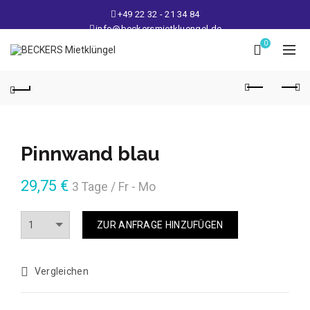
+49 22 32 - 21 34 84
info@beckersmietkluengel.de
Lager: Gutenbergstraße 1 - 50389 Wesseling
0
Mo - Fr: 9 – 17 Uhr, Sa: 9 – 12 Uhr
Pinnwand blau
29,75
€
3 Tage / Fr - Mo
Anzahl
ZUR ANFRAGE HINZUFÜGEN
Vergleichen