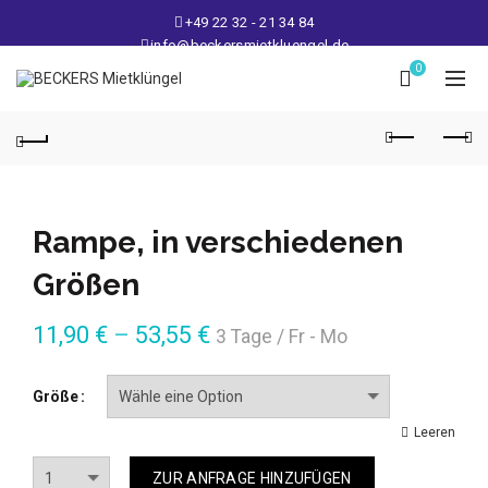
+49 22 32 - 21 34 84
info@beckersmietkluengel.de
Lager: Gutenbergstraße 1 - 50389 Wesseling
0
Mo - Fr: 9 – 17 Uhr, Sa: 9 – 12 Uhr
Rampe, in verschiedenen
Größen
11,90
€
–
53,55
€
3 Tage / Fr - Mo
Größe
Leeren
Anzahl
ZUR ANFRAGE HINZUFÜGEN