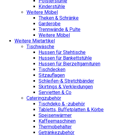
Polsterstühle
Kinderstühle
Weitere Möbel
Theken & Schränke
Garderobe
Trennwände & Pulte
Weitere Möbel
Weitere Mietartikel
Tischwäsche
Hussen für Stehtische
Hussen für Bankettstühle
Hussen für Bierzeltgarnituren
Tischdecken
Sitzauflagen
Schleifen-& Stretchbänder
Skirtings & Verkleidungen
Servietten & Co
Cateringzubehör
Tischdeko & -zubehör
Tabletts, Buffetplatten & Körbe
Speisenwärmer
Kaffeemaschinen
Thermobehälter
Getränkezubehör