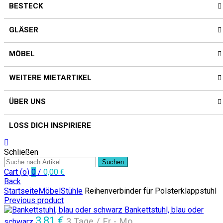
BESTECK
GLÄSER
MÖBEL
WEITERE MIETARTIKEL
ÜBER UNS
LOSS DICH INSPIRIERE
Schließen
Suchen
Cart (
o
)
0
/
0,00
€
Back
Startseite
Möbel
Stühle
Reihenverbinder für Polsterklappstuhl
Previous product
Bankettstuhl, blau oder
3,81
€
3 Tage / Fr - Mo
schwarz