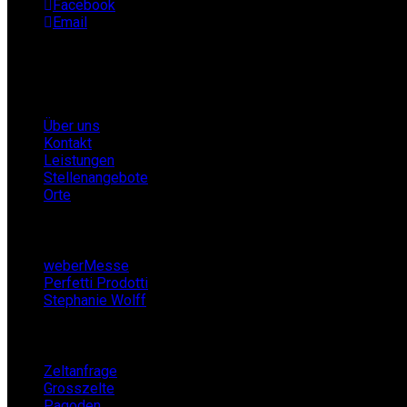
Facebook
Email
Infos
Über uns
Kontakt
Leistungen
Stellenangebote
Orte
Partner
weberMesse
Perfetti Prodotti
Stephanie Wolff
Zeltverleih
Zeltanfrage
Grosszelte
Pagoden