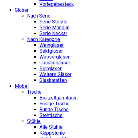
Vorlegebesteck
Gläser
Nach Serie
Serie Stölzle
Serie Mondial
Serie Neckar
Nach Kategorie
Weingläser
Sektgläser
Wassergläser
Cocktailgläser
Biergläser
Weitere Gläser
Glaskaraffen
Möbel
Tische
Bierzeltgarnituren
Eckige Tische
Runde Tische
Stehtische
Stühle
Alle Stühle
Klappstühle