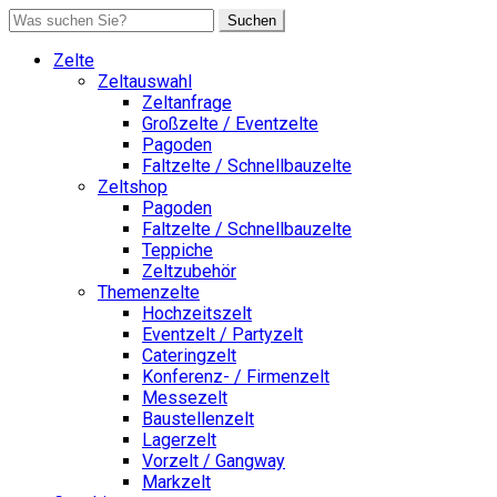
Suchen
Zelte
Zeltauswahl
Zeltanfrage
Großzelte / Eventzelte
Pagoden
Faltzelte / Schnellbauzelte
Zeltshop
Pagoden
Faltzelte / Schnellbauzelte
Teppiche
Zeltzubehör
Themenzelte
Hochzeitszelt
Eventzelt / Partyzelt
Cateringzelt
Konferenz- / Firmenzelt
Messezelt
Baustellenzelt
Lagerzelt
Vorzelt / Gangway
Markzelt