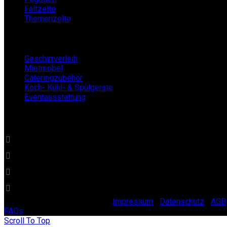
Faltzelte
Themenzelte
Mietshop
Geschirrverleih
Mietmöbel
Cateringzubehör
Koch- Kühl- & Spülgeräte
Eventausstattung
BECKERs Mietklüngel
0 22 32 - 21 34 84
info@beckersmietkluengel.de
Gutenbergstraße 1 - 50389 Wesseling
Mo - Fr: 9 – 17 Uhr, Sa: 9 – 12 Uhr
© 2025 Beckers Mietklüngel |
Impressum
|
Datenschutz
|
AGB
FAQs
Scroll To Top