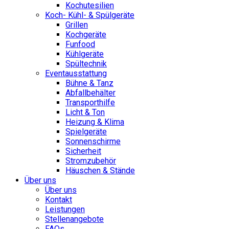
Kochutesilien
Koch- Kühl- & Spülgeräte
Grillen
Kochgeräte
Funfood
Kühlgeräte
Spültechnik
Eventausstattung
Bühne & Tanz
Abfallbehälter
Transporthilfe
Licht & Ton
Heizung & Klima
Spielgeräte
Sonnenschirme
Sicherheit
Stromzubehör
Häuschen & Stände
Über uns
Über uns
Kontakt
Leistungen
Stellenangebote
FAQs