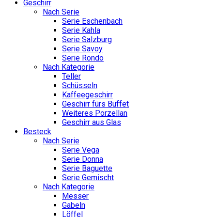
Geschirr
Nach Serie
Serie Eschenbach
Serie Kahla
Serie Salzburg
Serie Savoy
Serie Rondo
Nach Kategorie
Teller
Schüsseln
Kaffeegeschirr
Geschirr fürs Buffet
Weiteres Porzellan
Geschirr aus Glas
Besteck
Nach Serie
Serie Vega
Serie Donna
Serie Baguette
Serie Gemischt
Nach Kategorie
Messer
Gabeln
Löffel