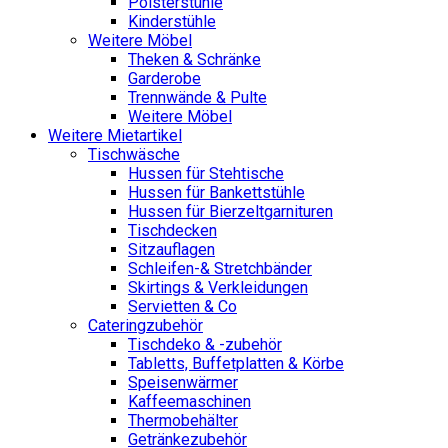
Polsterstühle
Kinderstühle
Weitere Möbel
Theken & Schränke
Garderobe
Trennwände & Pulte
Weitere Möbel
Weitere Mietartikel
Tischwäsche
Hussen für Stehtische
Hussen für Bankettstühle
Hussen für Bierzeltgarnituren
Tischdecken
Sitzauflagen
Schleifen-& Stretchbänder
Skirtings & Verkleidungen
Servietten & Co
Cateringzubehör
Tischdeko & -zubehör
Tabletts, Buffetplatten & Körbe
Speisenwärmer
Kaffeemaschinen
Thermobehälter
Getränkezubehör