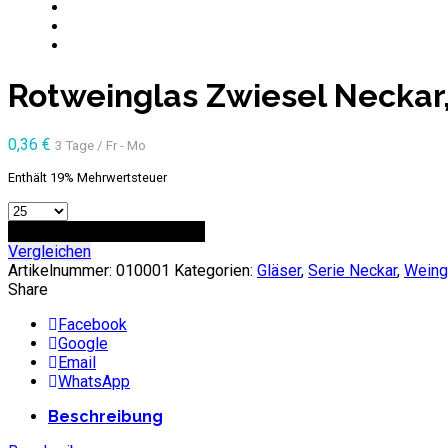
Rotweinglas Zwiesel Neckar,
0,36
€
3 Tage / Fr - Mo
Enthält 19% Mehrwertsteuer
Anzahl
ZUR ANFRAGE HINZUFÜGEN
Vergleichen
Artikelnummer:
010001
Kategorien:
Gläser
,
Serie Neckar
,
Weing
Share
Facebook
Google
Email
WhatsApp
Beschreibung