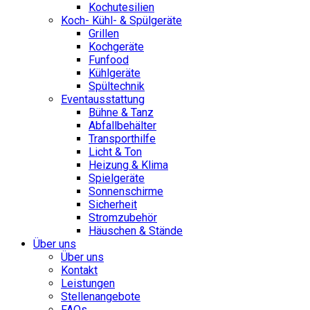
Kochutesilien
Koch- Kühl- & Spülgeräte
Grillen
Kochgeräte
Funfood
Kühlgeräte
Spültechnik
Eventausstattung
Bühne & Tanz
Abfallbehälter
Transporthilfe
Licht & Ton
Heizung & Klima
Spielgeräte
Sonnenschirme
Sicherheit
Stromzubehör
Häuschen & Stände
Über uns
Über uns
Kontakt
Leistungen
Stellenangebote
FAQs