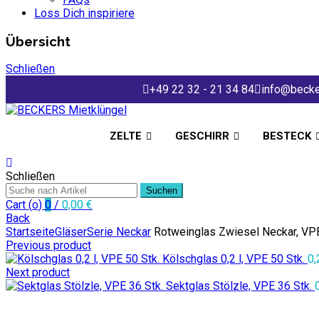
Loss Dich inspiriere
Übersicht
Schließen
+49 22 32 - 21 34 84
info@becke
ZELTE
GESCHIRR
BESTECK
Schließen
Suchen
Cart (
o
)
0
/
0,00
€
Back
Startseite
Gläser
Serie Neckar
Rotweinglas Zwiesel Neckar, VPE
Previous product
Kölschglas 0,2 l, VPE 50 Stk.
0
Next product
Sektglas Stölzle, VPE 36 Stk.