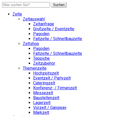
Suchen
Zelte
Zeltauswahl
Zeltanfrage
Großzelte / Eventzelte
Pagoden
Faltzelte / Schnellbauzelte
Zeltshop
Pagoden
Faltzelte / Schnellbauzelte
Teppiche
Zeltzubehör
Themenzelte
Hochzeitszelt
Eventzelt / Partyzelt
Cateringzelt
Konferenz- / Firmenzelt
Messezelt
Baustellenzelt
Lagerzelt
Vorzelt / Gangway
Markzelt