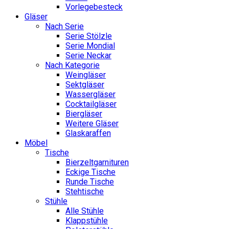
Vorlegebesteck
Gläser
Nach Serie
Serie Stölzle
Serie Mondial
Serie Neckar
Nach Kategorie
Weingläser
Sektgläser
Wassergläser
Cocktailgläser
Biergläser
Weitere Gläser
Glaskaraffen
Möbel
Tische
Bierzeltgarnituren
Eckige Tische
Runde Tische
Stehtische
Stühle
Alle Stühle
Klappstühle