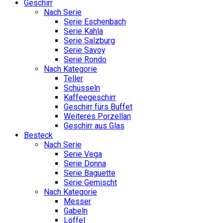
Geschirr
Nach Serie
Serie Eschenbach
Serie Kahla
Serie Salzburg
Serie Savoy
Serie Rondo
Nach Kategorie
Teller
Schüsseln
Kaffeegeschirr
Geschirr fürs Buffet
Weiteres Porzellan
Geschirr aus Glas
Besteck
Nach Serie
Serie Vega
Serie Donna
Serie Baguette
Serie Gemischt
Nach Kategorie
Messer
Gabeln
Löffel