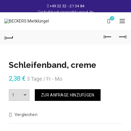
+49 22 32 - 21 34 84
info@beckersmietkluengel.de
Lager: Gutenbergstraße 1 - 50389 Wesseling
0
Mo - Fr: 9 – 17 Uhr, Sa: 9 – 12 Uhr
Schleifenband, creme
2,38
€
3 Tage / Fr - Mo
Anzahl
ZUR ANFRAGE HINZUFÜGEN
Vergleichen