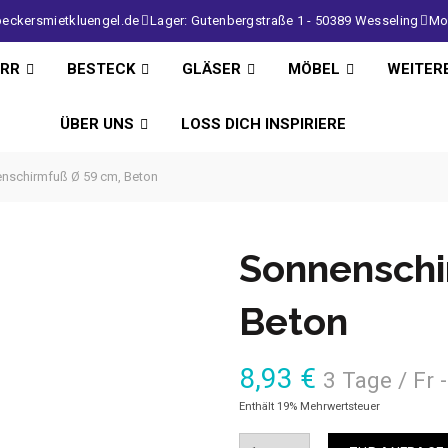
eckersmietkluengel.de
Lager: Gutenbergstraße 1 - 50389 Wesseling
Mo 
IRR
BESTECK
GLÄSER
MÖBEL
WEITER
ÜBER UNS
LOSS DICH INSPIRIERE
nschirmfuß Ø 59 cm, Beton
Sonnenschi
Beton
8,93
€
3 Tage / Fr 
Enthält 19% Mehrwertsteuer
Anzahl