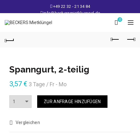
+49 22 32 - 21 34 84
info@beckersmietkluengel.de
Lager: Gutenbergstraße 1 - 50389 Wesseling
0
Mo - Fr: 9 – 17 Uhr, Sa: 9 – 12 Uhr
Spanngurt, 2-teilig
3,57
€
3 Tage / Fr - Mo
Anzahl
ZUR ANFRAGE HINZUFÜGEN
Vergleichen