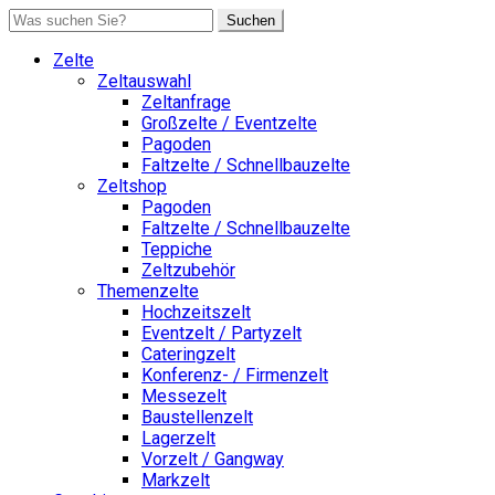
Suchen
Zelte
Zeltauswahl
Zeltanfrage
Großzelte / Eventzelte
Pagoden
Faltzelte / Schnellbauzelte
Zeltshop
Pagoden
Faltzelte / Schnellbauzelte
Teppiche
Zeltzubehör
Themenzelte
Hochzeitszelt
Eventzelt / Partyzelt
Cateringzelt
Konferenz- / Firmenzelt
Messezelt
Baustellenzelt
Lagerzelt
Vorzelt / Gangway
Markzelt