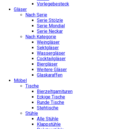
Vorlegebesteck
Gläser
Nach Serie
Serie Stölzle
Serie Mondial
Serie Neckar
Nach Kategorie
Weingläser
Sektgläser
Wassergläser
Cocktailgläser
Biergläser
Weitere Gläser
Glaskaraffen
Möbel
Tische
Bierzeltgarnituren
Eckige Tische
Runde Tische
Stehtische
Stühle
Alle Stühle
Klappstühle