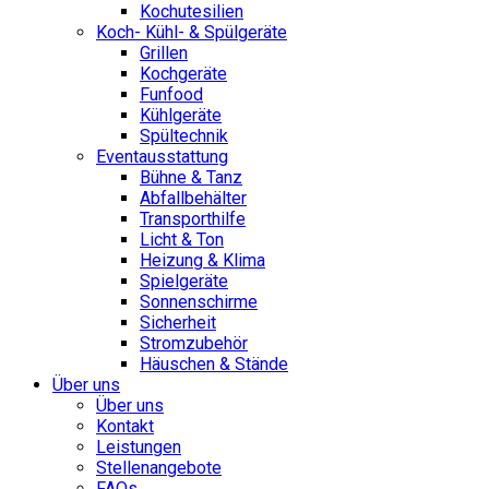
Kochutesilien
Koch- Kühl- & Spülgeräte
Grillen
Kochgeräte
Funfood
Kühlgeräte
Spültechnik
Eventausstattung
Bühne & Tanz
Abfallbehälter
Transporthilfe
Licht & Ton
Heizung & Klima
Spielgeräte
Sonnenschirme
Sicherheit
Stromzubehör
Häuschen & Stände
Über uns
Über uns
Kontakt
Leistungen
Stellenangebote
FAQs