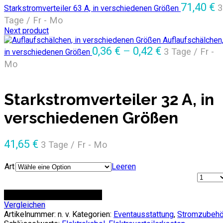
71,40
€
3
Starkstromverteiler 63 A, in verschiedenen Größen
Tage / Fr - Mo
Next product
Auflaufschälchen
0,36
€
–
0,42
€
3 Tage / Fr -
in verschiedenen Größen
Mo
Starkstromverteiler 32 A, in
verschiedenen Größen
41,65
€
3 Tage / Fr - Mo
Art
Leeren
Anzahl
ZUR ANFRAGE HINZUFÜGEN
Vergleichen
Artikelnummer:
n. v.
Kategorien:
Eventausstattung
,
Stromzubehö