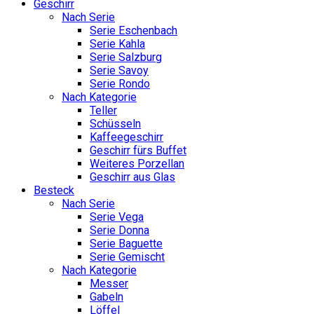
Geschirr
Nach Serie
Serie Eschenbach
Serie Kahla
Serie Salzburg
Serie Savoy
Serie Rondo
Nach Kategorie
Teller
Schüsseln
Kaffeegeschirr
Geschirr fürs Buffet
Weiteres Porzellan
Geschirr aus Glas
Besteck
Nach Serie
Serie Vega
Serie Donna
Serie Baguette
Serie Gemischt
Nach Kategorie
Messer
Gabeln
Löffel