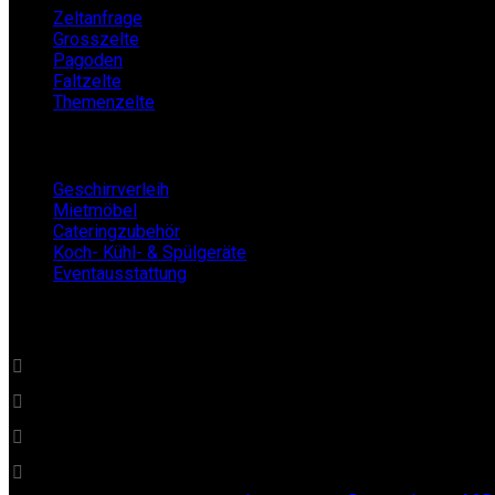
Zeltanfrage
Grosszelte
Pagoden
Faltzelte
Themenzelte
Mietshop
Geschirrverleih
Mietmöbel
Cateringzubehör
Koch- Kühl- & Spülgeräte
Eventausstattung
BECKERs Mietklüngel
0 22 32 - 21 34 84
info@beckersmietkluengel.de
Gutenbergstraße 1 - 50389 Wesseling
Mo - Fr: 9 – 17 Uhr, Sa: 9 – 12 Uhr