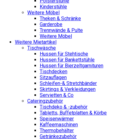
Polsterstühle
Kinderstühle
Weitere Möbel
Theken & Schränke
Garderobe
Trennwände & Pulte
Weitere Möbel
Weitere Mietartikel
Tischwäsche
Hussen für Stehtische
Hussen für Bankettstühle
Hussen für Bierzeltgarnituren
Tischdecken
Sitzauflagen
Schleifen-& Stretchbänder
Skirtings & Verkleidungen
Servietten & Co
Cateringzubehör
Tischdeko & -zubehör
Tabletts, Buffetplatten & Körbe
Speisenwärmer
Kaffeemaschinen
Thermobehälter
Getränkezubehör