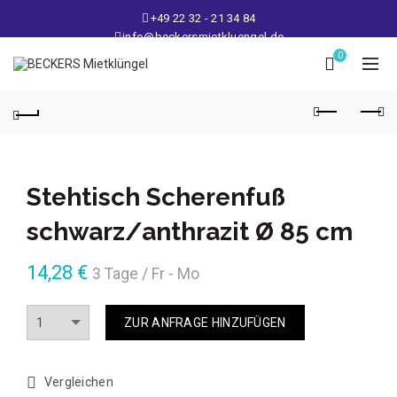
+49 22 32 - 21 34 84
info@beckersmietkluengel.de
Lager: Gutenbergstraße 1 - 50389 Wesseling
0
Mo - Fr: 9 – 17 Uhr, Sa: 9 – 12 Uhr
Stehtisch Scherenfuß
schwarz/anthrazit Ø 85 cm
14,28
€
3 Tage / Fr - Mo
Anzahl
ZUR ANFRAGE HINZUFÜGEN
Vergleichen