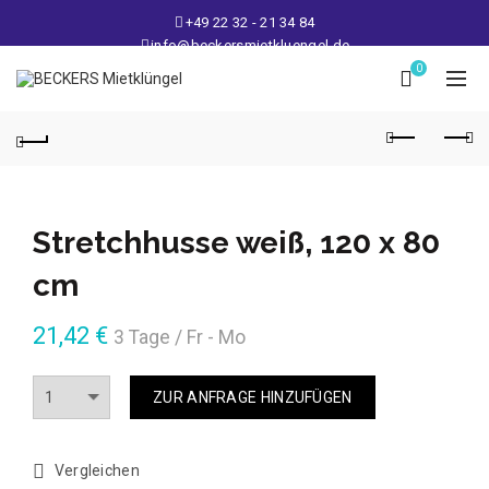
+49 22 32 - 21 34 84
info@beckersmietkluengel.de
Lager: Gutenbergstraße 1 - 50389 Wesseling
0
Mo - Fr: 9 – 17 Uhr, Sa: 9 – 12 Uhr
Stretchhusse weiß, 120 x 80
cm
21,42
€
3 Tage / Fr - Mo
Anzahl
ZUR ANFRAGE HINZUFÜGEN
Vergleichen