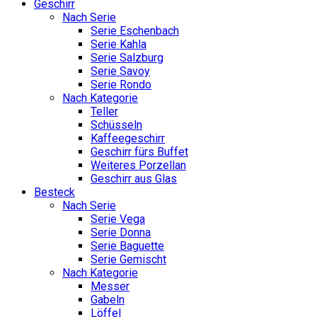
Geschirr
Nach Serie
Serie Eschenbach
Serie Kahla
Serie Salzburg
Serie Savoy
Serie Rondo
Nach Kategorie
Teller
Schüsseln
Kaffeegeschirr
Geschirr fürs Buffet
Weiteres Porzellan
Geschirr aus Glas
Besteck
Nach Serie
Serie Vega
Serie Donna
Serie Baguette
Serie Gemischt
Nach Kategorie
Messer
Gabeln
Löffel