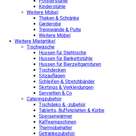
Polsterstühle
Kinderstühle
Weitere Möbel
Theken & Schränke
Garderobe
Trennwände & Pulte
Weitere Möbel
Weitere Mietartikel
Tischwäsche
Hussen für Stehtische
Hussen für Bankettstühle
Hussen für Bierzeltgarnituren
Tischdecken
Sitzauflagen
Schleifen-& Stretchbänder
Skirtings & Verkleidungen
Servietten & Co
Cateringzubehör
Tischdeko & -zubehör
Tabletts, Buffetplatten & Körbe
Speisenwärmer
Kaffeemaschinen
Thermobehälter
Getränkezubehör