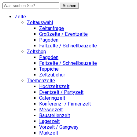
Suchen
Zelte
Zeltauswahl
Zeltanfrage
Großzelte / Eventzelte
Pagoden
Faltzelte / Schnellbauzelte
Zeltshop
Pagoden
Faltzelte / Schnellbauzelte
Teppiche
Zeltzubehör
Themenzelte
Hochzeitszelt
Eventzelt / Partyzelt
Cateringzelt
Konferenz- / Firmenzelt
Messezelt
Baustellenzelt
Lagerzelt
Vorzelt / Gangway
Markzelt