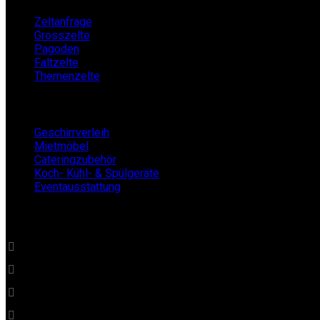
Zeltanfrage
Grosszelte
Pagoden
Faltzelte
Themenzelte
Mietshop
Geschirrverleih
Mietmöbel
Cateringzubehör
Koch- Kühl- & Spülgeräte
Eventausstattung
BECKERs Mietklüngel
0 22 32 - 21 34 84
info@beckersmietkluengel.de
Gutenbergstraße 1 - 50389 Wesseling
Mo - Fr: 9 – 17 Uhr, Sa: 9 – 12 Uhr