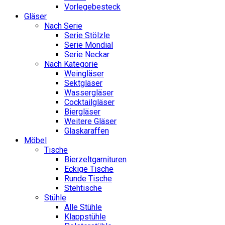
Vorlegebesteck
Gläser
Nach Serie
Serie Stölzle
Serie Mondial
Serie Neckar
Nach Kategorie
Weingläser
Sektgläser
Wassergläser
Cocktailgläser
Biergläser
Weitere Gläser
Glaskaraffen
Möbel
Tische
Bierzeltgarnituren
Eckige Tische
Runde Tische
Stehtische
Stühle
Alle Stühle
Klappstühle