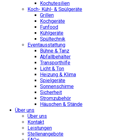
Kochutesilien
Koch- Kühl- & Spülgeräte
Grillen
Kochgeräte
Funfood
Kühlgeräte
Spültechnik
Eventausstattung
Bühne & Tanz
Abfallbehälter
Transporthilfe
Licht & Ton
Heizung & Klima
Spielgeräte
Sonnenschirme
Sicherheit
Stromzubehör
Häuschen & Stände
Über uns
Über uns
Kontakt
Leistungen
Stellenangebote
FAQs