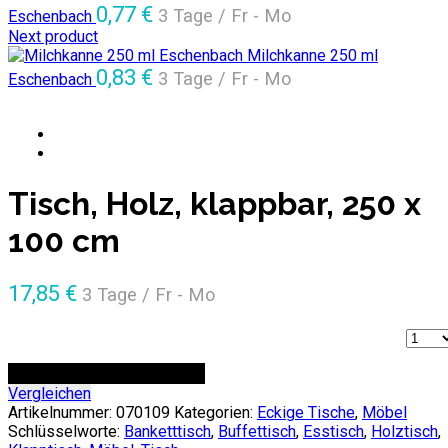
0,77
€
3 Tage / Fr - Mo
Eschenbach
Next product
Milchkanne 250 ml
0,83
€
3 Tage / Fr - Mo
Eschenbach
Tisch, Holz, klappbar, 250 x
100 cm
17,85
€
3 Tage / Fr - Mo
Anzah
ZUR ANFRAGE HINZUFÜGEN
Vergleichen
Artikelnummer:
070109
Kategorien:
Eckige Tische
,
Möbel
Schlüsselworte:
Banketttisch
,
Buffettisch
,
Esstisch
,
Holztisch
,