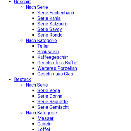
Geschirr
Nach Serie
Serie Eschenbach
Serie Kahla
Serie Salzburg
Serie Savoy
Serie Rondo
Nach Kategorie
Teller
Schüsseln
Kaffeegeschirr
Geschirr fürs Buffet
Weiteres Porzellan
Geschirr aus Glas
Besteck
Nach Serie
Serie Vega
Serie Donna
Serie Baguette
Serie Gemischt
Nach Kategorie
Messer
Gabeln
Löffel