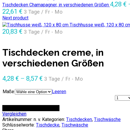
4,28
€
Tischdecken Chamapagner, in verschiedenen Größen
22,61
€
3 Tage / Fr - Mo
Next product
Tischhusse weiß, 120 x 80 c
20,83
€
3 Tage / Fr - Mo
Tischdecken creme, in
verschiedenen Größen
4,28
€
–
8,57
€
3 Tage / Fr - Mo
Maße
Leeren
Anzahl
ZUR ANFRAGE HINZUFÜGEN
Vergleichen
Artikelnummer:
n. v.
Kategorien:
Tischdecken
,
Tischwäsche
Schlüsselworte:
Tischdecke
,
Tischwäsche