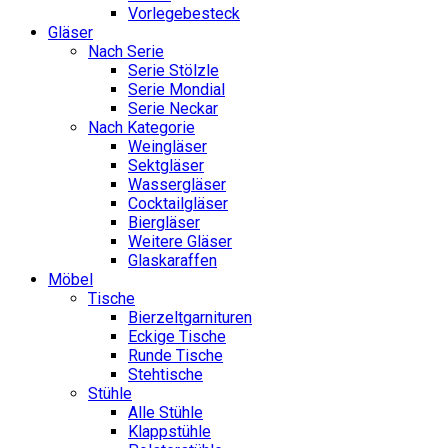
Vorlegebesteck
Gläser
Nach Serie
Serie Stölzle
Serie Mondial
Serie Neckar
Nach Kategorie
Weingläser
Sektgläser
Wassergläser
Cocktailgläser
Biergläser
Weitere Gläser
Glaskaraffen
Möbel
Tische
Bierzeltgarnituren
Eckige Tische
Runde Tische
Stehtische
Stühle
Alle Stühle
Klappstühle