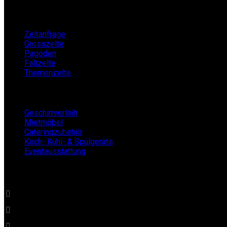
Zeltverleih
Zeltanfrage
Grosszelte
Pagoden
Faltzelte
Themenzelte
Mietshop
Geschirrverleih
Mietmöbel
Cateringzubehör
Koch- Kühl- & Spülgeräte
Eventausstattung
BECKERs Mietklüngel
0 22 32 - 21 34 84
info@beckersmietkluengel.de
Gutenbergstraße 1 - 50389 Wesseling