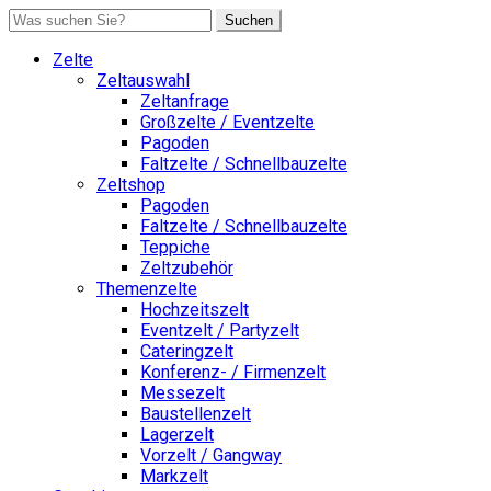
Suchen
Zelte
Zeltauswahl
Zeltanfrage
Großzelte / Eventzelte
Pagoden
Faltzelte / Schnellbauzelte
Zeltshop
Pagoden
Faltzelte / Schnellbauzelte
Teppiche
Zeltzubehör
Themenzelte
Hochzeitszelt
Eventzelt / Partyzelt
Cateringzelt
Konferenz- / Firmenzelt
Messezelt
Baustellenzelt
Lagerzelt
Vorzelt / Gangway
Markzelt