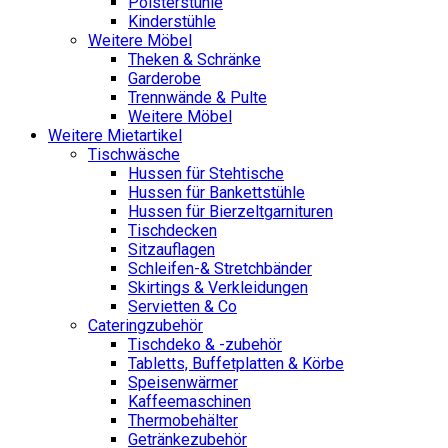
Polsterstühle
Kinderstühle
Weitere Möbel
Theken & Schränke
Garderobe
Trennwände & Pulte
Weitere Möbel
Weitere Mietartikel
Tischwäsche
Hussen für Stehtische
Hussen für Bankettstühle
Hussen für Bierzeltgarnituren
Tischdecken
Sitzauflagen
Schleifen-& Stretchbänder
Skirtings & Verkleidungen
Servietten & Co
Cateringzubehör
Tischdeko & -zubehör
Tabletts, Buffetplatten & Körbe
Speisenwärmer
Kaffeemaschinen
Thermobehälter
Getränkezubehör