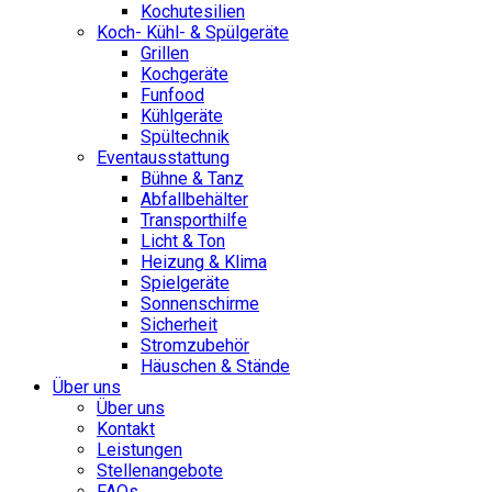
Kochutesilien
Koch- Kühl- & Spülgeräte
Grillen
Kochgeräte
Funfood
Kühlgeräte
Spültechnik
Eventausstattung
Bühne & Tanz
Abfallbehälter
Transporthilfe
Licht & Ton
Heizung & Klima
Spielgeräte
Sonnenschirme
Sicherheit
Stromzubehör
Häuschen & Stände
Über uns
Über uns
Kontakt
Leistungen
Stellenangebote
FAQs