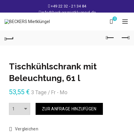
+49 22 32 - 21 34 84
info@beckersmietkluengel.de
Lager: Gutenbergstraße 1 - 50389 Wesseling
0
Mo - Fr: 9 – 17 Uhr, Sa: 9 – 12 Uhr
Tischkühlschrank mit
Beleuchtung, 61 l
53,55
€
3 Tage / Fr - Mo
Anzahl
ZUR ANFRAGE HINZUFÜGEN
Vergleichen