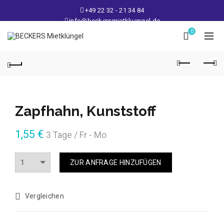
+49 22 32 - 21 34 84
info@beckersmietkluengel.de
Lager: Gutenbergstraße 1 - 50389 Wesseling
0
Mo - Fr: 9 – 17 Uhr, Sa: 9 – 12 Uhr
Zapfhahn, Kunststoff
1,55
€
3 Tage / Fr - Mo
Anzahl
ZUR ANFRAGE HINZUFÜGEN
Vergleichen