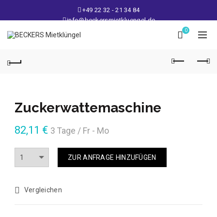
+49 22 32 - 21 34 84
info@beckersmietkluengel.de
Lager: Gutenbergstraße 1 - 50389 Wesseling
0
Mo - Fr: 9 – 17 Uhr, Sa: 9 – 12 Uhr
Zuckerwattemaschine
82,11
€
3 Tage / Fr - Mo
Anzahl
ZUR ANFRAGE HINZUFÜGEN
Vergleichen