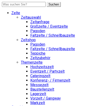
Suchen
Zelte
Zeltauswahl
Zeltanfrage
Großzelte / Eventzelte
Pagoden
Faltzelte / Schnellbauzelte
Zeltshop
Pagoden
Faltzelte / Schnellbauzelte
Teppiche
Zeltzubehör
Themenzelte
Hochzeitszelt
Eventzelt / Partyzelt
Cateringzelt
Konferenz- / Firmenzelt
Messezelt
Baustellenzelt
Lagerzelt
Vorzelt / Gangway
Markzelt