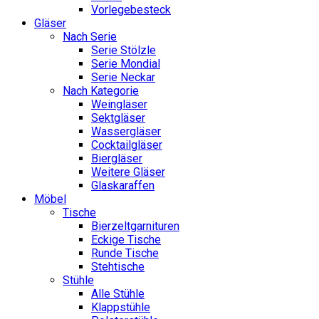
Vorlegebesteck
Gläser
Nach Serie
Serie Stölzle
Serie Mondial
Serie Neckar
Nach Kategorie
Weingläser
Sektgläser
Wassergläser
Cocktailgläser
Biergläser
Weitere Gläser
Glaskaraffen
Möbel
Tische
Bierzeltgarnituren
Eckige Tische
Runde Tische
Stehtische
Stühle
Alle Stühle
Klappstühle