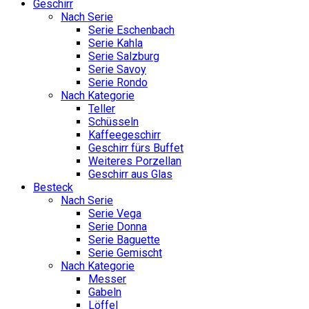
Geschirr
Nach Serie
Serie Eschenbach
Serie Kahla
Serie Salzburg
Serie Savoy
Serie Rondo
Nach Kategorie
Teller
Schüsseln
Kaffeegeschirr
Geschirr fürs Buffet
Weiteres Porzellan
Geschirr aus Glas
Besteck
Nach Serie
Serie Vega
Serie Donna
Serie Baguette
Serie Gemischt
Nach Kategorie
Messer
Gabeln
Löffel