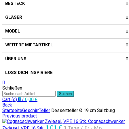
BESTECK
GLÄSER
MÖBEL
WEITERE MIETARTIKEL
ÜBER UNS
LOSS DICH INSPIRIERE
Schließen
Suchen
Cart (
o
)
0
/
0,00
€
Back
Startseite
Geschirr
Teller
Dessertteller Ø 19 cm Salzburg
Previous product
Cognacschwenker
1,01
€
3 Tage / Fr - Mo
Zwiesel, VPE 16 Stk.