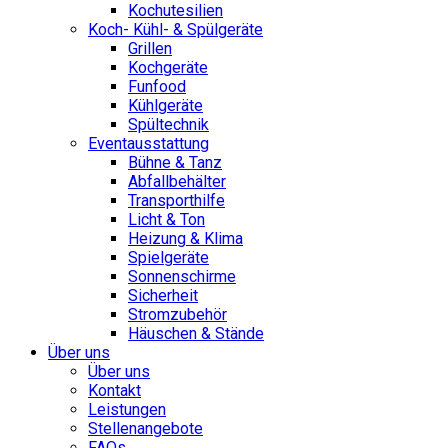
Kochutesilien
Koch- Kühl- & Spülgeräte
Grillen
Kochgeräte
Funfood
Kühlgeräte
Spültechnik
Eventausstattung
Bühne & Tanz
Abfallbehälter
Transporthilfe
Licht & Ton
Heizung & Klima
Spielgeräte
Sonnenschirme
Sicherheit
Stromzubehör
Häuschen & Stände
Über uns
Über uns
Kontakt
Leistungen
Stellenangebote
FAQs