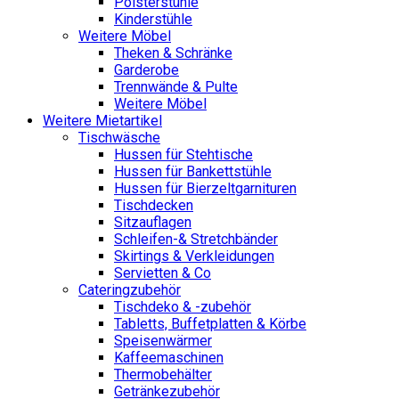
Polsterstühle
Kinderstühle
Weitere Möbel
Theken & Schränke
Garderobe
Trennwände & Pulte
Weitere Möbel
Weitere Mietartikel
Tischwäsche
Hussen für Stehtische
Hussen für Bankettstühle
Hussen für Bierzeltgarnituren
Tischdecken
Sitzauflagen
Schleifen-& Stretchbänder
Skirtings & Verkleidungen
Servietten & Co
Cateringzubehör
Tischdeko & -zubehör
Tabletts, Buffetplatten & Körbe
Speisenwärmer
Kaffeemaschinen
Thermobehälter
Getränkezubehör