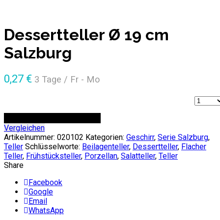
Dessertteller Ø 19 cm
Salzburg
0,27
€
3 Tage / Fr - Mo
Anzahl
ZUR ANFRAGE HINZUFÜGEN
Vergleichen
Artikelnummer:
020102
Kategorien:
Geschirr
,
Serie Salzburg
,
Teller
Schlüsselworte:
Beilagenteller
,
Dessertteller
,
Flacher
Teller
,
Frühstücksteller
,
Porzellan
,
Salatteller
,
Teller
Share
Facebook
Google
Email
WhatsApp