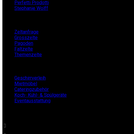
Perfetti Prodotti
Stephanie Wolff
Zeltverleih
Zeltanfrage
Grosszelte
Pagoden
Faltzelte
Themenzelte
Mietshop
Geschirrverleih
Mietmöbel
Cateringzubehör
Koch- Kühl- & Spülgeräte
Eventausstattung
BECKERs Mietklüngel
0 22 32 - 21 34 84