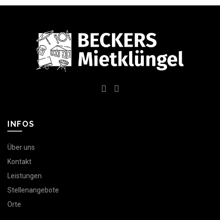
auf
der
Produktseite
gewählt
werden
INFOS
Über uns
Kontakt
Leistungen
Stellenangebote
Orte