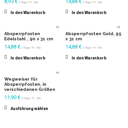
8,93
€
14,88
€
3 Tage / Fr - Mo
3 Tage / Fr - Mo
In den Warenkorb
In den Warenkorb
Absperrpfosten
Absperrpfosten Gold, 95
Edelstahl , 90 x 31 cm
x 31 cm
14,88
€
14,88
€
3 Tage / Fr - Mo
3 Tage / Fr - Mo
In den Warenkorb
In den Warenkorb
Wegweiser für
Absperrpfosten, in
verschiedenen Größen
11,90
€
3 Tage / Fr - Mo
Dieses
Ausführung wählen
Produkt
weist
mehrere
Varianten
auf.
Die
Optionen
können