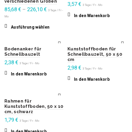
verschiedenen Größen
werden
3,57
€
3 Tage / Fr - Mo
85,68
€
–
226,10
€
3 Tage / Fr -
In den Warenkorb
Mo
Dieses
Ausführung wählen
Produkt
weist
mehrere
Varianten
auf.
Die
Optionen
können
Bodenanker für
Kunststoffboden für
auf
der
Schnellbauzelt
Schnellbauzelt, 50 x 50
Produktseite
gewählt
cm
werden
2,38
€
3 Tage / Fr - Mo
2,98
€
3 Tage / Fr - Mo
In den Warenkorb
In den Warenkorb
Rahmen für
Kunststoffboden, 50 x 10
cm, schwarz
1,79
€
3 Tage / Fr - Mo
In den Warenkorb