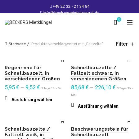
+49 22 32 - 21 34 84
info@beckersmietkluengel.de
Lager: Gutenbergstraße 1 - 50389 Wesseling
0
Mo - Fr: 9 – 17 Uhr, Sa: 9 – 12 Uhr
Filter
Startseite
Produkte verschlagwortet mit „Faltzelte“
Regenrinne für
Schnellbauzelte /
Schnellbauzelt, in
Faltzelt schwarz, in
verschiedenen Größen
verschiedenen Größen
5,95
€
–
9,52
€
85,68
€
–
226,10
€
3 Tage / Fr - Mo
3 Tage / Fr -
Mo
Dieses
Ausführung wählen
Produkt
weist
Dieses
Ausführung wählen
mehrere
Produkt
Varianten
weist
auf.
mehrere
Die
Varianten
Optionen
auf.
können
Die
auf
Optionen
der
können
Schnellbauzelte /
Beschwerungsstein für
Produktseite
auf
gewählt
der
Faltzelt weiß, in
Schnellbauzelt
werden
Produktseite
gewählt