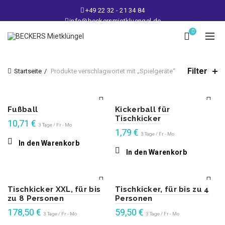
+49 22 32 - 21 34 84
info@beckersmietkluengel.de
Lager: Gutenbergstraße 1 - 50389 Wesseling
0
Mo - Fr: 9 – 17 Uhr, Sa: 9 – 12 Uhr
Filter
Startseite
Produkte verschlagwortet mit „Spielgeräte“
Fußball
Kickerball für
Tischkicker
10,71
€
3 Tage / Fr - Mo
1,79
€
3 Tage / Fr - Mo
In den Warenkorb
In den Warenkorb
Tischkicker XXL, für bis
Tischkicker, für bis zu 4
zu 8 Personen
Personen
178,50
€
59,50
€
3 Tage / Fr - Mo
3 Tage / Fr - Mo